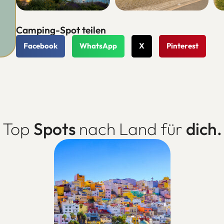
Camping-Spot teilen
Facebook
WhatsApp
X
Pinterest
Top
Spots
nach Land für
dich.