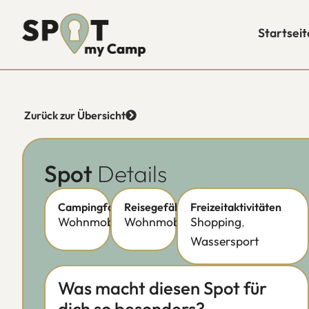
Startseit
Zurück zur Übersicht
Spot
Details
Campingform
Reisegefährt
Freizeitaktivitäten
Wohnmobilstellplatz
Wohnmobil
Shopping
,
Wassersport
Was macht diesen Spot für
dich so besonders?