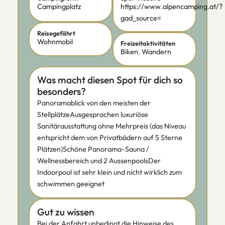
Campingplatz
https://www.alpencamping.at/?
gad_source=
Reisegefährt
Wohnmobil
Freizeitaktivitäten
Biken
,
Wandern
Was macht diesen Spot für dich so
besonders?
Panoramablick von den meisten der
StellplätzeAusgesprochen luxuriöse
Sanitärausstattung ohne Mehrpreis (das Niveau
entspricht dem von Privatbädern auf 5 Sterne
Plätzen)Schöne Panorama-Sauna /
Wellnessbereich und 2 AussenpoolsDer
Indoorpool ist sehr klein und nicht wirklich zum
schwimmen geeignet
Gut zu wissen
Bei der Anfahrt unbedingt die Hinweise des